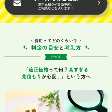
無料見積りや診断予約、
ご相談などを承ります！
費用ってどのくらい？
料金の目安
と
考え方
「
適正価格
って何？
高すぎる
見積もり
が心配…」という方へ