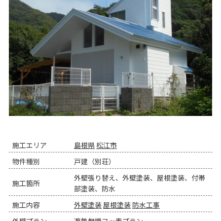
施工エリア
島根県
松江市
物件種別
戸建（別荘）
外壁張り替え、外壁塗装、屋根塗装、付帯
施工箇所
部塗装、防水
施工内容
外壁塗装
屋根塗装
防水工事
外壁プラン
遮熱無機フッ素プラン