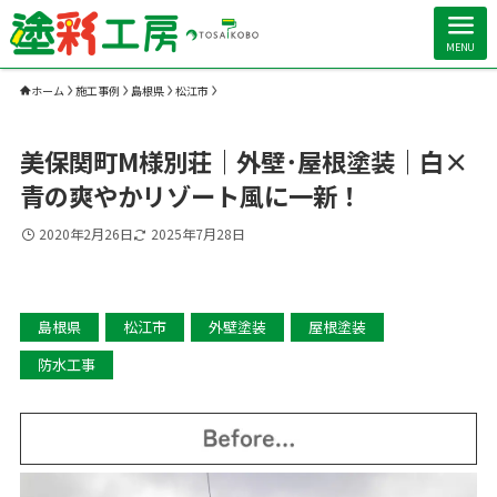
MENU
ホーム
施工事例
島根県
松江市
美保関町M様別荘｜外壁･屋根塗装｜白×
青の爽やかリゾート風に一新！
2020年2月26日
2025年7月28日
島根県
松江市
外壁塗装
屋根塗装
防水工事