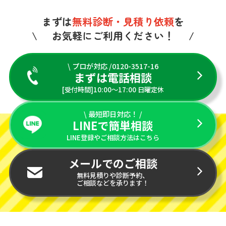
まずは
無料診断・見積り依頼
を
お気軽にご利用ください！
\ プロが対応 /0120-3517-16
まずは電話相談
[受付時間]10:00〜17:00 日曜定休
\ 最短即日対応！ /
LINEで簡単相談
LINE登録やご相談方法はこちら
メールでのご相談
無料見積りや診断予約、
ご相談などを承ります！